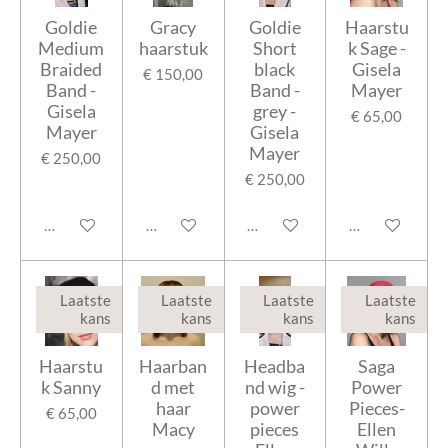
Goldie
Gracy
Goldie
Haarstu
Medium
haarstuk
Short
k Sage -
Braided
black
Gisela
€ 150,00
Band -
Band -
Mayer
Gisela
grey -
€ 65,00
Mayer
Gisela
Mayer
€ 250,00
€ 250,00
In winkelwagen
In winkelwagen
In winkelwagen
Houd mij op de
Laatste
Laatste
Laatste
Laatste
kans
kans
kans
kans
Haarstu
Haarban
Headba
Saga
k Sanny
d met
nd wig -
Power
haar
power
Pieces-
€ 65,00
Macy
pieces
Ellen