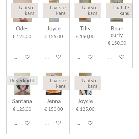
Laatste
Laatste
Laatste
Laatste
kans
kans
kans
kans
Odes
Joyce
Tilly
Bea -
curly
€ 125,00
€ 125,00
€ 150,00
€ 150,00
In winkelwagen
Houd mij op de hoogte
In winkelwagen
In winkelwage
Uitverkocht
Laatste
Laatste
kans
kans
Santana
Jenna
Joycie
€ 125,00
€ 150,00
€ 125,00
Houd mij op de hoogte
In winkelwagen
In winkelwagen