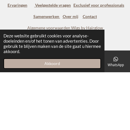
Ervaringen
Veelgestelde vragen
Exclusief voor professionals
Samenwerken
Over mij
Contact
Algemene voorwaarden Wigs by Hairglow
Deze website gebruikt cookies voor analyse-
Salon voorwaarden Wigs by Hairglow
doeleinden en/of het tonen van advertenties. Door
gebruik te blijven maken van de site gaat u hiermee
Erkeninngsregeling
akkoord.
Geschillencommissie
en
Klachtenprocedure
Akkoord
E-mailadres
Telefoonnummer
Kaart
Facebook
WhatsApp
Levering, retour & garantie
© 2019 - 2026 Wigs by Hairglow