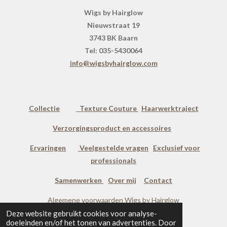
Wigs by Hairglow
Nieuwstraat 19
3743 BK Baarn
Tel: 035-5430064
info@wigsbyhairglow.com
Collectie
Texture Couture
Haarwerktraject
Verzorgingsproduct en accessoires
Ervaringen
Veelgestelde vragen
Exclusief voor
professionals
Samenwerken
Over mij
Contact
Algemene voorwaarden Wigs by Hairglow
Deze website gebruikt cookies voor analyse-
Salon voorwaarden Wigs by Hairglow
doeleinden en/of het tonen van advertenties. Door