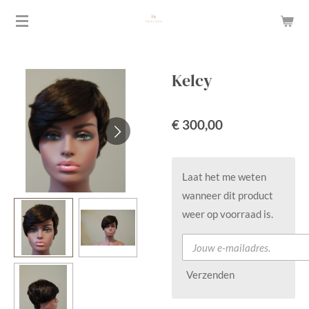
Ga
direct
naar
de
Kelcy
hoofdinhoud
€ 300,00
Laat het me weten
wanneer dit product
weer op voorraad is.
Verzenden