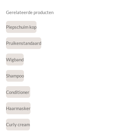
Gerelateerde producten
Piepschuim kop
Pruikenstandaard
Wigband
Shampoo
Conditioner
Haarmasker
Curly cream