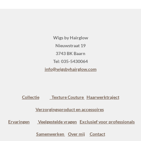
Wigs by Hairglow
Nieuwstraat 19
3743 BK Baarn
Tel: 035-5430064
info@wigsbyhairglow.com
Collectie
Texture Couture
Haarwerktraject
Verzorgingsproduct en accessoires
Ervaringen
Veelgestelde vragen
Exclusief voor professionals
Samenwerken
Over mij
Contact