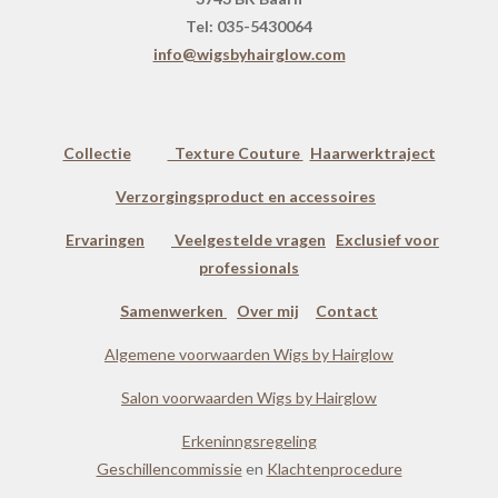
Tel: 035-5430064
info@wigsbyhairglow.com
Collectie
Texture Couture
Haarwerktraject
Verzorgingsproduct en accessoires
Ervaringen
Veelgestelde vragen
Exclusief voor
professionals
Samenwerken
Over mij
Contact
Algemene voorwaarden Wigs by Hairglow
Salon voorwaarden Wigs by Hairglow
Erkeninngsregeling
Geschillencommissie
en
Klachtenprocedure