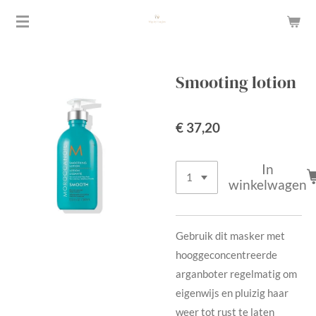
Ga
direct
naar
de
Smooting lotion
hoofdinhoud
€ 37,20
In
winkelwagen
Gebruik dit masker met
hooggeconcentreerde
arganboter regelmatig om
eigenwijs en pluizig haar
weer tot rust te laten