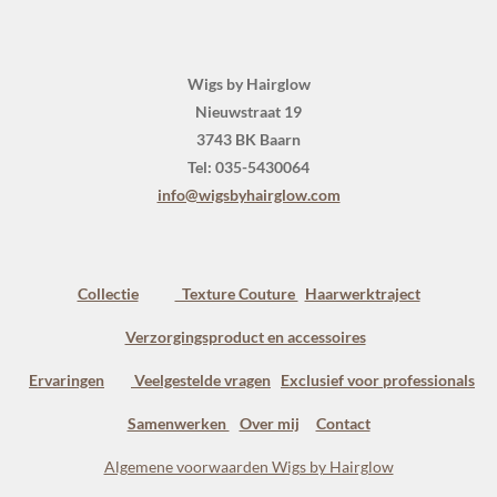
Wigs by Hairglow
Nieuwstraat 19
3743 BK Baarn
Tel: 035-5430064
info@wigsbyhairglow.com
Collectie
Texture Couture
Haarwerktraject
Verzorgingsproduct en accessoires
Ervaringen
Veelgestelde vragen
Exclusief voor professionals
Samenwerken
Over mij
Contact
Algemene voorwaarden Wigs by Hairglow