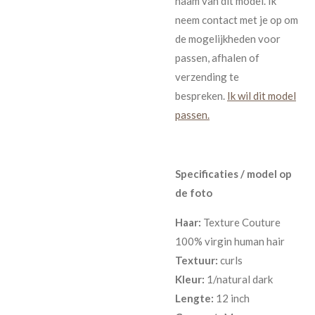
naam van dit model. Ik
neem contact met je op om
de mogelijkheden voor
passen, afhalen of
verzending te
bespreken.
Ik wil dit model
passen.
Specificaties / model op
de foto
Haar:
Texture Couture
100% virgin human hair
Textuur:
curls
Kleur:
1/natural dark
Lengte:
12 inch