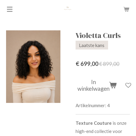
Ga
direct
naar
de
Violetta Curls
hoofdinhoud
Laatste kans
€ 699,00
€ 899,00
In
winkelwagen
Artikelnummer:
4
Texture Couture
is onze
high-end collectie voor