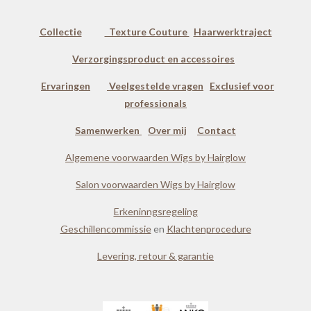
Collectie
Texture Couture
Haarwerktraject
Verzorgingsproduct en accessoires
Ervaringen
Veelgestelde vragen
Exclusief voor
professionals
Samenwerken
Over mij
Contact
Algemene voorwaarden Wigs by Hairglow
Salon voorwaarden Wigs by Hairglow
Erkeninngsregeling
Geschillencommissie
en
Klachtenprocedure
Levering, retour & garantie