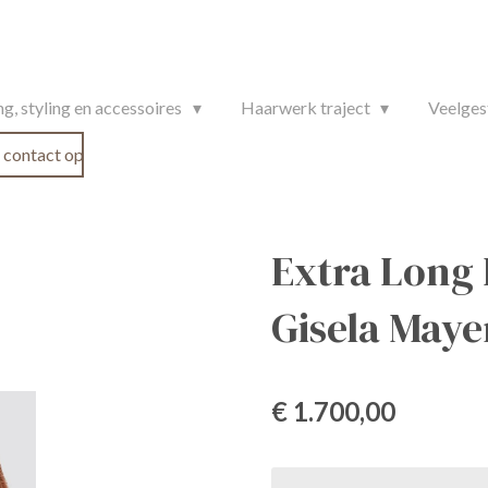
g, styling en accessoires
Haarwerk traject
Veelges
contact op
Extra Long 
Gisela Mayer
€ 1.700,00