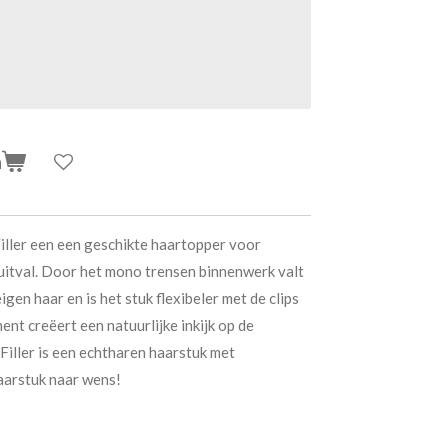
n
iller een een geschikte haartopper voor
uitval. Door het mono trensen binnenwerk valt
eigen haar en is het stuk flexibeler met de clips
nt creëert een natuurlijke inkijk op de
iller is een echtharen haarstuk met
haarstuk naar wens!