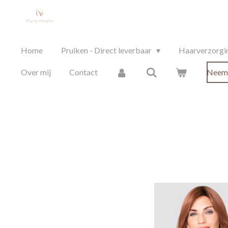
Ga
direct
naar
Home
Pruiken - Direct leverbaar
Haarverzorgin
de
hoofdinhoud
Over mij
Contact
Neem 