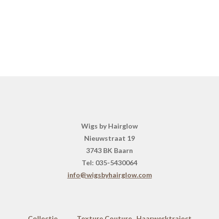
Wigs by Hairglow
Nieuwstraat 19
3743 BK Baarn
Tel: 035-5430064
info@wigsbyhairglow.com
Collectie
Texture Couture
Haarwerktraject