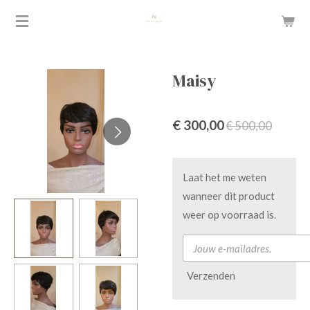
Ga
direct
naar
de
Maisy
hoofdinhoud
€ 300,00
€ 500,00
Laat het me weten
wanneer dit product
weer op voorraad is.
Verzenden