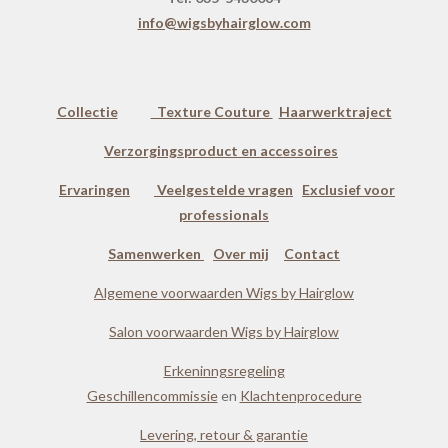
info@wigsbyhairglow.com
Collectie
Texture Couture
Haarwerktraject
Verzorgingsproduct en accessoires
Ervaringen
Veelgestelde vragen
Exclusief voor
professionals
Samenwerken
Over mij
Contact
Algemene voorwaarden Wigs by Hairglow
Salon voorwaarden Wigs by Hairglow
Erkeninngsregeling
Geschillencommissie
en
Klachtenprocedure
Levering, retour & garantie