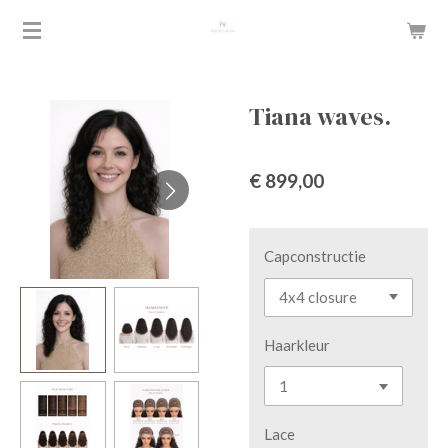
Ga
direct
naar
de
Tiana waves.
hoofdinhoud
€ 899,00
Capconstructie
Haarkleur
Lace