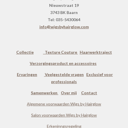
Nieuwstraat 19
3743 BK Baarn
Tel: 035-5430064
info@wigsbyhairglow.com
Collectie
Texture Couture
Haarwerktraject
Verzorgingsproduct en accessoires
Ervaringen
Veelgestelde vragen
Exclusief voor
professionals
Samenwerken
Over mij
Contact
Algemene voorwaarden Wigs by Hairglow
Salon voorwaarden Wigs by Hairglow
Erkeninngsregeling