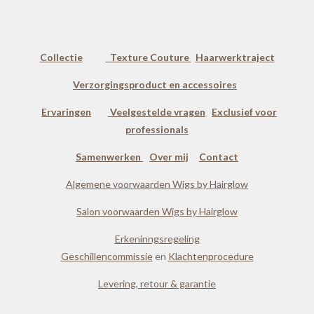
Collectie
Texture Couture
Haarwerktraject
Verzorgingsproduct en accessoires
Ervaringen
Veelgestelde vragen
Exclusief voor
professionals
Samenwerken
Over mij
Contact
Algemene voorwaarden Wigs by Hairglow
Salon voorwaarden Wigs by Hairglow
Erkeninngsregeling
Geschillencommissie
en
Klachtenprocedure
Levering, retour & garantie