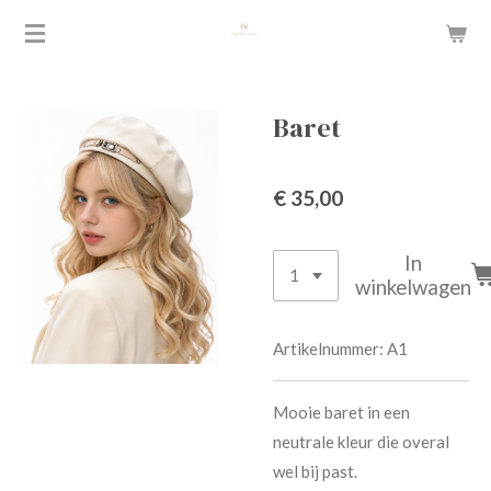
Ga
direct
naar
de
Baret
hoofdinhoud
€ 35,00
In
winkelwagen
Artikelnummer:
A1
Mooie baret in een
neutrale kleur die overal
wel bij past.