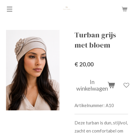
Ga
direct
naar
de
Turban grijs
hoofdinhoud
met bloem
€ 20,00
In
winkelwagen
Artikelnummer:
A10
Deze turban is dun, stijlvol,
zacht en comfortabel om