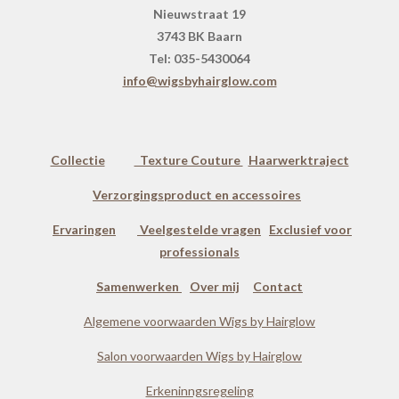
Nieuwstraat 19
3743 BK Baarn
Tel: 035-5430064
info@wigsbyhairglow.com
Collectie
Texture Couture
Haarwerktraject
Verzorgingsproduct en accessoires
Ervaringen
Veelgestelde vragen
Exclusief voor
professionals
Samenwerken
Over mij
Contact
Algemene voorwaarden Wigs by Hairglow
Salon voorwaarden Wigs by Hairglow
Erkeninngsregeling