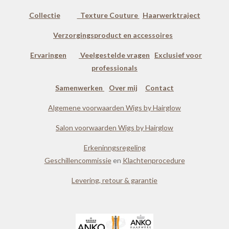
Collectie
Texture Couture
Haarwerktraject
Verzorgingsproduct en accessoires
Ervaringen
Veelgestelde vragen
Exclusief voor
professionals
Samenwerken
Over mij
Contact
Algemene voorwaarden Wigs by Hairglow
Salon voorwaarden Wigs by Hairglow
Erkeninngsregeling
Geschillencommissie
en
Klachtenprocedure
Levering, retour & garantie