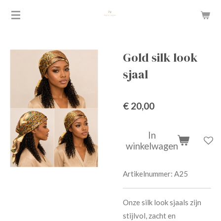
Ga
direct
naar
de
Gold silk look
hoofdinhoud
sjaal
€ 20,00
In
winkelwagen
Artikelnummer:
A25
Onze silk look sjaals zijn
stijlvol, zacht en