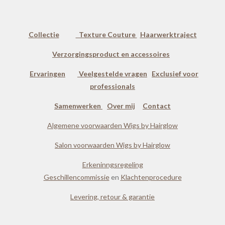
Collectie
Texture Couture
Haarwerktraject
Verzorgingsproduct en accessoires
Ervaringen
Veelgestelde vragen
Exclusief voor
professionals
Samenwerken
Over mij
Contact
Algemene voorwaarden Wigs by Hairglow
Salon voorwaarden Wigs by Hairglow
Erkeninngsregeling
Geschillencommissie
en
Klachtenprocedure
Levering, retour & garantie