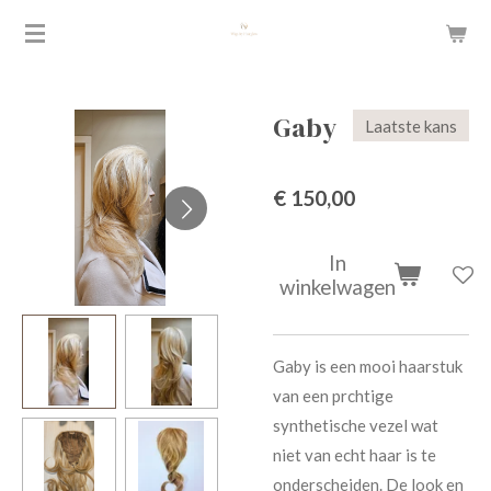
Ga
direct
naar
de
Gaby
Laatste kans
hoofdinhoud
€ 150,00
In
winkelwagen
Gaby is een mooi haarstuk
van een prchtige
synthetische vezel wat
niet van echt haar is te
onderscheiden. De look en