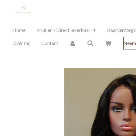
Ga
direct
naar
Home
Pruiken - Direct leverbaar
Haarverzorgin
de
hoofdinhoud
Over mij
Contact
Neem 