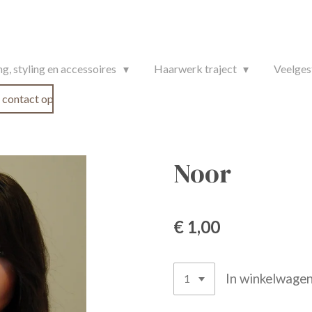
g, styling en accessoires
Haarwerk traject
Veelges
contact op
Noor
€ 1,00
In winkelwage