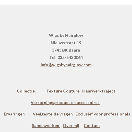
Wigs by Hairglow
Nieuwstraat 19
3743 BK Baarn
Tel: 035-5430064
info@wigsbyhairglow.com
Collectie
Texture Couture
Haarwerktraject
Verzorgingsproduct en accessoires
Ervaringen
Veelgestelde vragen
Exclusief voor professionals
Samenwerken
Over mij
Contact