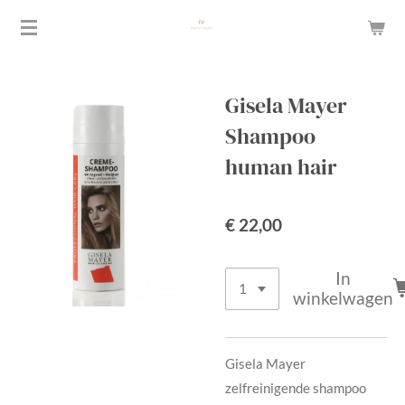
Ga
direct
naar
de
Gisela Mayer
hoofdinhoud
Shampoo
human hair
€ 22,00
In
winkelwagen
Gisela Mayer
zelfreinigende shampoo