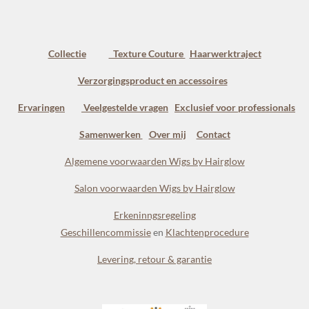
Collectie
Texture Couture
Haarwerktraject
Verzorgingsproduct en accessoires
Ervaringen
Veelgestelde vragen
Exclusief voor professionals
Samenwerken
Over mij
Contact
Algemene voorwaarden Wigs by Hairglow
Salon voorwaarden Wigs by Hairglow
Erkeninngsregeling
Geschillencommissie
en
Klachtenprocedure
Levering, retour & garantie