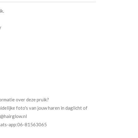
ik.
r
ormatie over deze pruik?
idelijke foto's van jouw haren in daglicht of
o@hairglow.nl
 whats-app:06-81563065