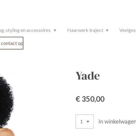
g, styling en accessoires
Haarwerk traject
Veelges
contact op
Yade
€ 350,00
In winkelwage