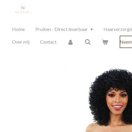
Ga
direct
naar
Home
Pruiken - Direct leverbaar
Haarverzorgin
de
hoofdinhoud
Over mij
Contact
Neem 