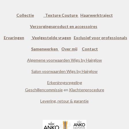
Collectie
Texture Couture
Haarwerktraject
Verzorgingsproduct en accessoires
Ervaringen
Veelgestelde vragen
Exclusief voor professionals
Samenwerken
Over mij
Contact
Algemene voorwaarden Wigs by Hairglow
Salon voorwaarden Wigs by Hairglow
Erkeninngsregeling
Geschillencommissie
en
Klachtenprocedure
Levering, retour & garantie