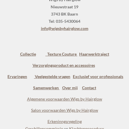
Nieuwstraat 19
3743 BK Baarn
Tel: 035-5430064
info@wigsbyhairglow.com
Collectie
Texture Couture
Haarwerktraject
Verzorgingsproduct en accessoires
Ervaringen
Veelgestelde vragen
Exclusief voor professionals
Samenwerken
Over mij
Contact
Algemene voorwaarden Wigs by Hairglow
Salon voorwaarden Wigs by Hairglow
Erkeninngsregeling
Geschillencommissie
en
Klachtenprocedure