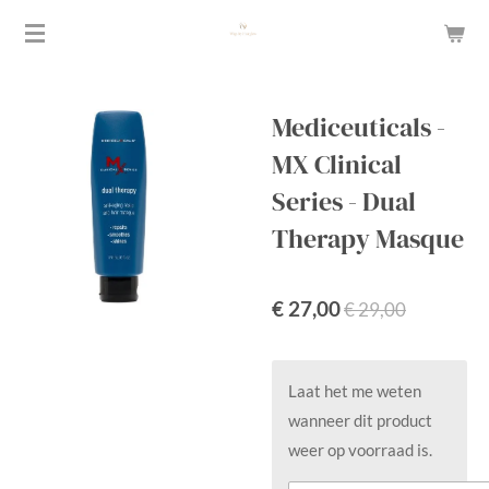
Ga
direct
naar
de
Mediceuticals -
hoofdinhoud
MX Clinical
Series - Dual
Therapy Masque
€ 27,00
€ 29,00
Laat het me weten
wanneer dit product
weer op voorraad is.