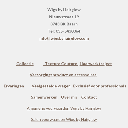
Wigs by Hairglow
Nieuwstraat 19
3743 BK Baarn
Tel: 035-5430064
info@wigsbyhairglow.com
Collectie
Texture Couture
Haarwerktraject
Verzorgingsproduct en accessoires
Ervaringen
Veelgestelde vragen
Exclusief voor professionals
Samenwerken
Over mij
Contact
Algemene voorwaarden Wigs by Hairglow
Salon voorwaarden Wigs by Hairglow