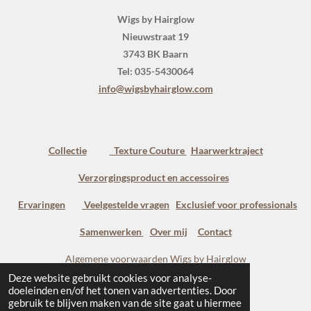
Wigs by Hairglow
Nieuwstraat 19
3743 BK Baarn
Tel: 035-5430064
info@wigsbyhairglow.com
Collectie
Texture Couture
Haarwerktraject
Verzorgingsproduct en accessoires
Ervaringen
Veelgestelde vragen
Exclusief voor professionals
Samenwerken
Over mij
Contact
Algemene voorwaarden Wigs by Hairglow
Deze website gebruikt cookies voor analyse-
Salon voorwaarden Wigs by Hairglow
doeleinden en/of het tonen van advertenties. Door
gebruik te blijven maken van de site gaat u hiermee